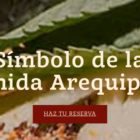
Símbolo de l
ida Arequi
HAZ TU RESERVA