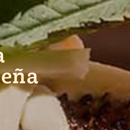
a
peña